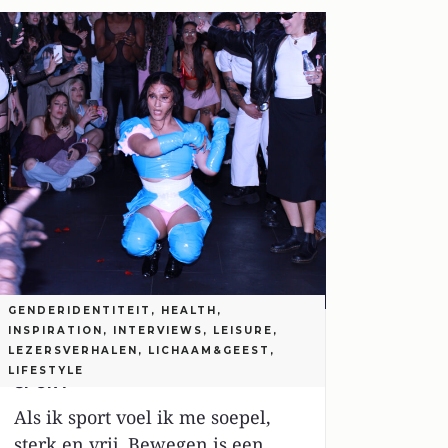
GENDERIDENTITEIT
,
HEALTH
,
INSPIRATION
,
INTERVIEWS
,
LEISURE
,
LEZERSVERHALEN
,
LICHAAM&GEEST
,
TROTS OP JE LICHAAM DOOR
LIFESTYLE
SPORT
Als ik sport voel ik me soepel,
sterk en vrij. Bewegen is een