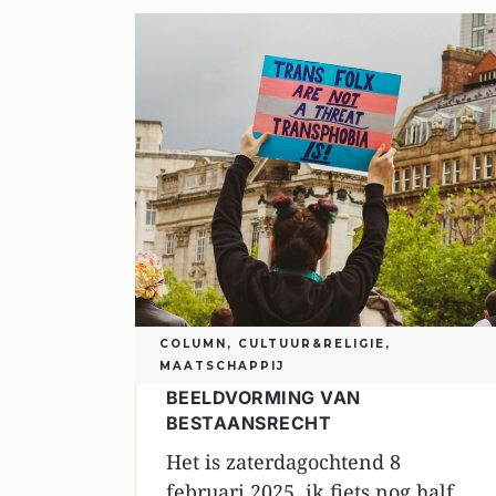
COLUMN
,
CULTUUR&RELIGIE
,
MAATSCHAPPIJ
BEELDVORMING VAN
BESTAANSRECHT
Het is zaterdagochtend 8
februari 2025, ik fiets nog half