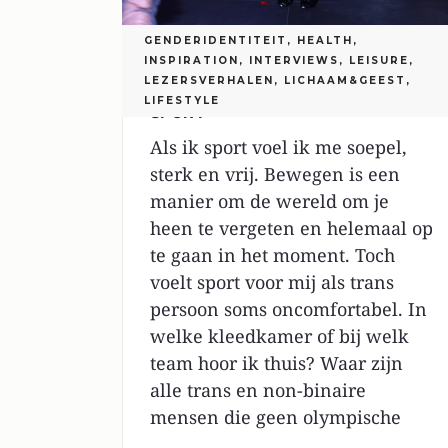
GENDERIDENTITEIT
,
HEALTH
,
INSPIRATION
,
INTERVIEWS
,
LEISURE
,
LEZERSVERHALEN
,
LICHAAM&GEEST
,
TROTS OP JE LICHAAM DOOR
LIFESTYLE
SPORT
Als ik sport voel ik me soepel,
sterk en vrij. Bewegen is een
manier om de wereld om je
heen te vergeten en helemaal op
te gaan in het moment. Toch
voelt sport voor mij als trans
persoon soms oncomfortabel. In
welke kleedkamer of bij welk
team hoor ik thuis? Waar zijn
alle trans en non-binaire
mensen die geen olympische