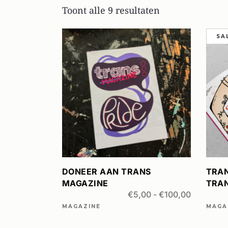
Gesorteerd
Toont alle 9 resultaten
op
SA
nieuwste
Dit
OPTIES SELECTEREN
product
heeft
meerdere
variaties.
Deze
optie
DONEER AAN TRANS
TRAN
kan
MAGAZINE
TRA
Prijsklass
€
5,00
-
€
100,00
gekozen
€5,00
MAGAZINE
MAGA
worden
tot
op
€100,00