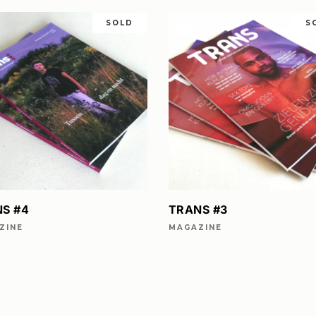
SOLD
S
a
LEES VERDER
LEES VERDER
S #4
TRANS #3
ZINE
MAGAZINE