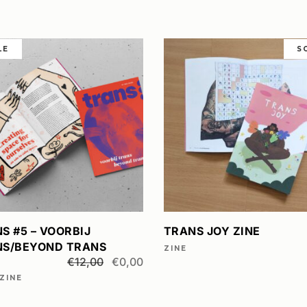
LE
S
TOEVOEGEN AAN
LEES VERDER
WINKELWAGEN
S #5 – VOORBIJ
TRANS JOY ZINE
NS/BEYOND TRANS
ZINE
e:
Oorspronkelijke
Huidige
€
12,00
€
0,00
prijs
prijs
ZINE
was:
is:
€12,00.
€0,00.