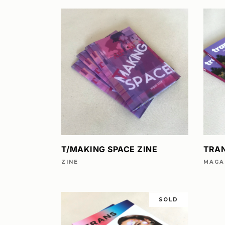
de
productpagin
LEES VERDER
T/MAKING SPACE ZINE
TRAN
ZINE
MAGA
SOLD