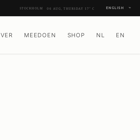
ENGLISH
STOCKHOLM
06 AUG, THURSDAY
17
C
°
OVER
MEEDOEN
SHOP
NL
EN