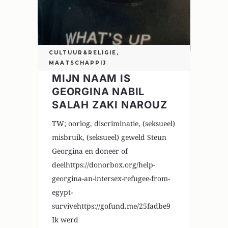
CULTUUR&RELIGIE
,
MAATSCHAPPIJ
MIJN NAAM IS
GEORGINA NABIL
SALAH ZAKI NAROUZ
TW; oorlog, discriminatie, (seksueel)
misbruik, (seksueel) geweld Steun
Georgina en doneer of
deelhttps://donorbox.org/help-
georgina-an-intersex-refugee-from-
egypt-
survivehttps://gofund.me/25fadbe9
Ik werd