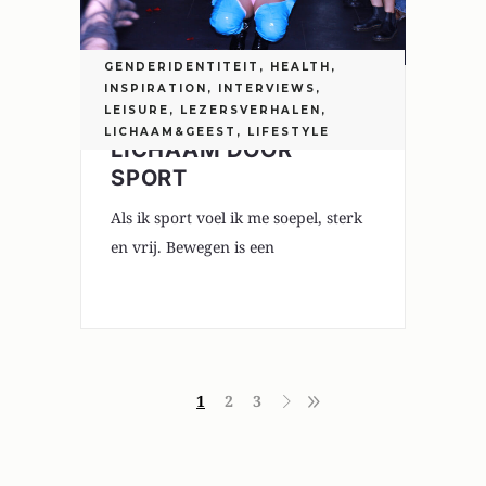
GENDERIDENTITEIT
,
HEALTH
,
INSPIRATION
,
INTERVIEWS
,
LEISURE
,
LEZERSVERHALEN
,
TROTS OP JE
LICHAAM&GEEST
,
LIFESTYLE
LICHAAM DOOR
SPORT
Als ik sport voel ik me soepel, sterk
en vrij. Bewegen is een
1
2
3