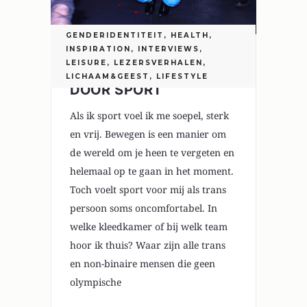
GENDERIDENTITEIT
,
HEALTH
,
INSPIRATION
,
INTERVIEWS
,
LEISURE
,
LEZERSVERHALEN
,
TROTS OP JE LICHAAM
LICHAAM&GEEST
,
LIFESTYLE
DOOR SPORT
Als ik sport voel ik me soepel, sterk
en vrij. Bewegen is een manier om
de wereld om je heen te vergeten en
helemaal op te gaan in het moment.
Toch voelt sport voor mij als trans
persoon soms oncomfortabel. In
welke kleedkamer of bij welk team
hoor ik thuis? Waar zijn alle trans
en non-binaire mensen die geen
olympische