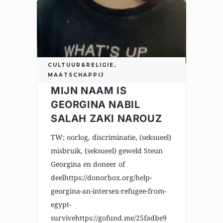
CULTUUR&RELIGIE
,
MAATSCHAPPIJ
MIJN NAAM IS
GEORGINA NABIL
SALAH ZAKI NAROUZ
TW; oorlog, discriminatie, (seksueel)
misbruik, (seksueel) geweld Steun
Georgina en doneer of
deelhttps://donorbox.org/help-
georgina-an-intersex-refugee-from-
egypt-
survivehttps://gofund.me/25fadbe9