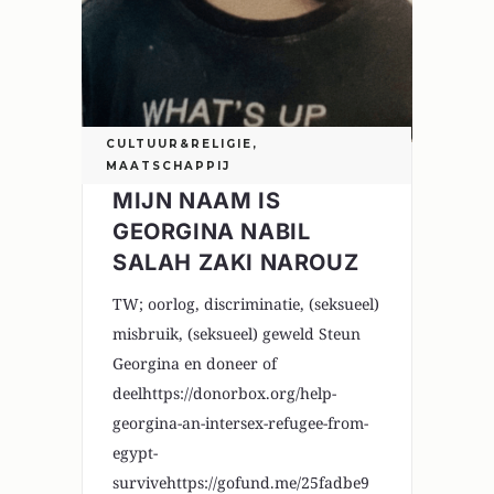
CULTUUR&RELIGIE
,
MAATSCHAPPIJ
MIJN NAAM IS
GEORGINA NABIL
SALAH ZAKI NAROUZ
TW; oorlog, discriminatie, (seksueel)
misbruik, (seksueel) geweld Steun
Georgina en doneer of
deelhttps://donorbox.org/help-
georgina-an-intersex-refugee-from-
egypt-
survivehttps://gofund.me/25fadbe9