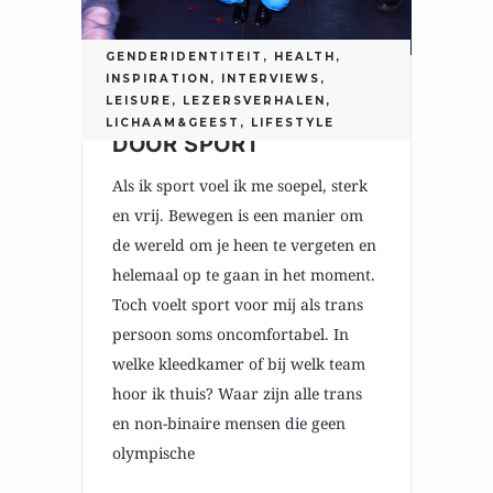
GENDERIDENTITEIT
,
HEALTH
,
INSPIRATION
,
INTERVIEWS
,
LEISURE
,
LEZERSVERHALEN
,
TROTS OP JE LICHAAM
LICHAAM&GEEST
,
LIFESTYLE
DOOR SPORT
Als ik sport voel ik me soepel, sterk
en vrij. Bewegen is een manier om
de wereld om je heen te vergeten en
helemaal op te gaan in het moment.
Toch voelt sport voor mij als trans
persoon soms oncomfortabel. In
welke kleedkamer of bij welk team
hoor ik thuis? Waar zijn alle trans
en non-binaire mensen die geen
olympische