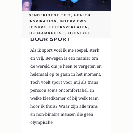
GENDERIDENTITEIT
,
HEALTH
,
INSPIRATION
,
INTERVIEWS
,
LEISURE
,
LEZERSVERHALEN
,
TROTS OP JE LICHAAM
LICHAAM&GEEST
,
LIFESTYLE
DOOR SPORT
Als ik sport voel ik me soepel, sterk
en vrij. Bewegen is een manier om
de wereld om je heen te vergeten en
helemaal op te gaan in het moment.
Toch voelt sport voor mij als trans
persoon soms oncomfortabel. In
welke kleedkamer of bij welk team
hoor ik thuis? Waar zijn alle trans
en non-binaire mensen die geen
olympische