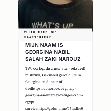
CULTUUR&RELIGIE
,
MAATSCHAPPIJ
MIJN NAAM IS
GEORGINA NABIL
SALAH ZAKI NAROUZ
TW; oorlog, discriminatie, (seksueel)
misbruik, (seksueel) geweld Steun
Georgina en doneer of
deelhttps://donorbox.org/help-
georgina-an-intersex-refugee-from-
egypt-
survivehttps://gofund.me/25fadbe9