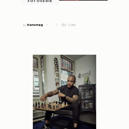
FOTOSERIE
TUSSEN MAN EN VROUW IN
by
transmag
2.48k
PORTRETTEN DOOR JASMINE DE
VRIES