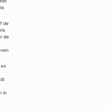
 met
is
of de
ank
ar de
even
 en
il
m in