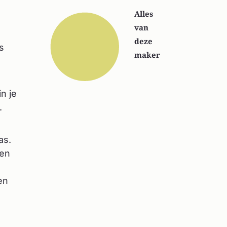
Alles
van
deze
s
maker
n je
.
as.
gen
en