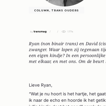
COLUMN
,
TRANS OUDERS
OUDERS IN DE MAAK
by
transmag
1.77k
Ryan (non binair trans) en David (c
zwanger. Waar lopen zij tegenaan ti
een eigen kindje? In een persoonlijke
met elkaar, en met ons. Om de beurt 
Lieve Ryan,
“Wat je nu hoort is het hartje, het ga
ik naar de echo en hoorde ik het getik.