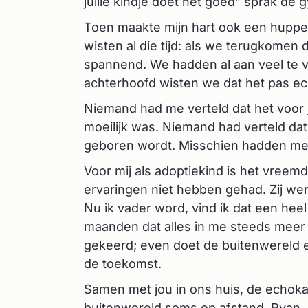
jullie kindje doet het goed” sprak de
Toen maakte mijn hart ook een huppe
wisten al die tijd: als we terugkomen
spannend. We hadden al aan veel te v
achterhoofd wisten we dat het pas ec
Niemand had me verteld dat het voo
moeilijk was. Niemand had verteld dat p
geboren wordt. Misschien hadden mens
Voor mij als adoptiekind is het vreem
ervaringen niet hebben gehad. Zij we
Nu ik vader word, vind ik dat een he
maanden dat alles in me steeds meer 
gekeerd; even doet de buitenwereld er
de toekomst.
Samen met jou in ons huis, de echok
buitenwereld soms op afstand. Ryan, 