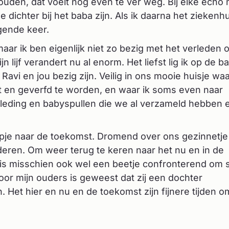
houden, dat voelt nog even te ver weg. Bij elke echo
dichter bij het baba zijn. Als ik daarna het ziekenhu
lgende keer.
maar ik ben eigenlijk niet zo bezig met het verleden 
jn lijf verandert nu al enorm. Het liefst lig ik op de b
Ravi en jou bezig zijn. Veilig in ons mooie huisje wa
 en geverfd te worden, en waar ik soms even naar
kleding en babyspullen die we al verzameld hebben 
tapje naar de toekomst. Dromend over ons gezinnetje
anderen. Om weer terug te keren naar het nu en in de
is misschien ook wel een beetje confronterend om st
 voor mijn ouders is geweest dat zij een dochter
n. Het hier en nu en de toekomst zijn fijnere tijden o