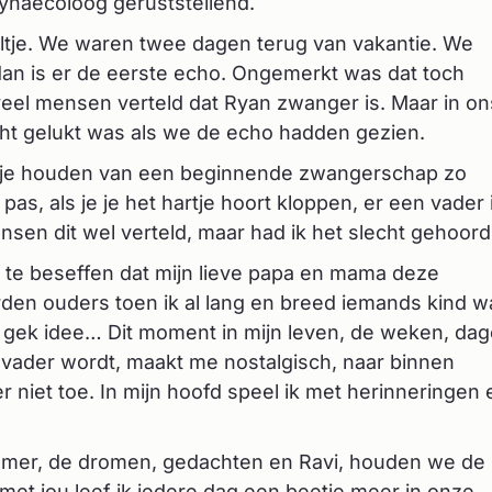
 gynaecoloog geruststellend.
ltje. We waren twee dagen terug van vakantie. We
 dan is er de eerste echo. Ongemerkt was dat toch
eel mensen verteld dat Ryan zwanger is. Maar in on
ht gelukt was als we de echo hadden gezien.
r je houden van een beginnende zwangerschap zo
as, als je je het hartje hoort kloppen, er een vader i
en dit wel verteld, maar had ik het slecht gehoord
d te beseffen dat mijn lieve papa en mama deze
rden ouders toen ik al lang en breed iemands kind w
el gek idee… Dit moment in mijn leven, de weken, da
vader wordt, maakt me nostalgisch, naar binnen
 niet toe. In mijn hoofd speel ik met herinneringen 
amer, de dromen, gedachten en Ravi, houden we de
met jou leef ik iedere dag een beetje meer in onze