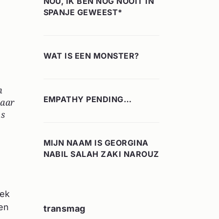
NOU, IK BEN NOG NOOIT IN
SPANJE GEWEEST*
WAT IS EEN MONSTER?
n
EMPATHY PENDING…
naar
ns
MIJN NAAM IS GEORGINA
NABIL SALAH ZAKI NAROUZ
eek
 en
transmag