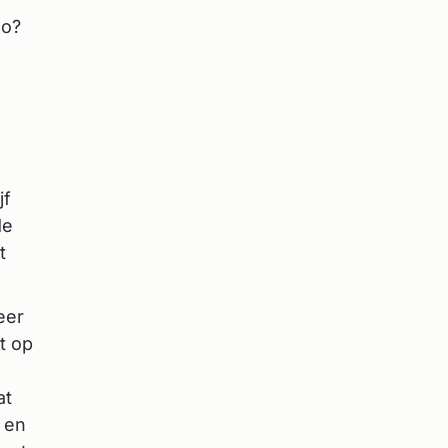
ho?
jf
de
t
eer
t op
at
, en