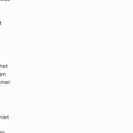
t
het
een
amer
niet