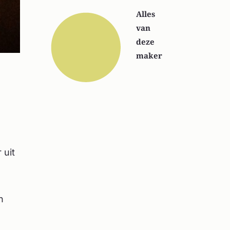
Alles
van
deze
maker
 uit
n