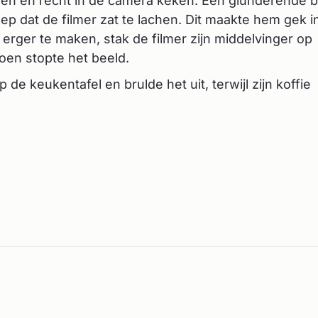
den en recht in de camera keken. Een glunderende b
 dat de filmer zat te lachen. Dit maakte hem gek in
erger te maken, stak de filmer zijn middelvinger op
oen stopte het beeld.
de keukentafel en brulde het uit, terwijl zijn koffie