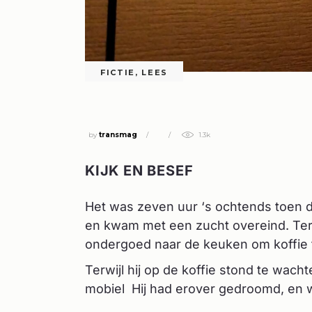
FICTIE
,
LEES
DE POEËT – HOOFDSTUK 2
by
transmag
1.3k
KIJK EN BESEF
Het was zeven uur ‘s ochtends toen de
en kwam met een zucht overeind. Terwijl
ondergoed naar de keuken om koffie 
Terwijl hij op de koffie stond te wachte
mobiel Hij had erover gedroomd, en wi