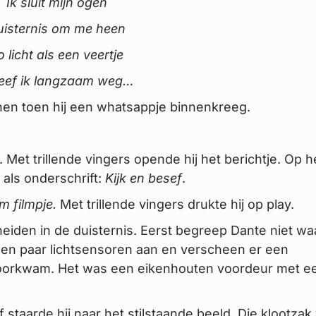
Ik sluit mijn ogen
uisternis om me heen
o licht als een veertje
eef ik langzaam weg…
nen toen hij een whatsappje binnenkreeg.
. Met trillende vingers opende hij het berichtje. Op h
als onderschrift:
Kijk en besef
.
m filmpje.
Met trillende vingers drukte hij op play.
eiden in de duisternis. Eerst begreep Dante niet waa
 een paar lichtsensoren aan en verscheen er een
oorkwam. Het was een eikenhouten voordeur met e
f staarde hij naar het stilstaande beeld
.
Die klootzak